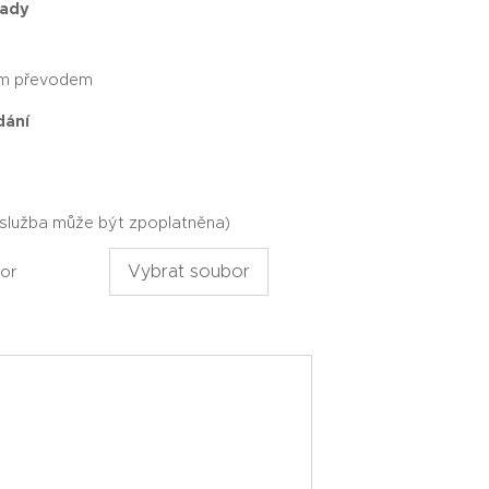
rady
ím převodem
dání
(služba může být zpoplatněna)
Vybrat soubor
or