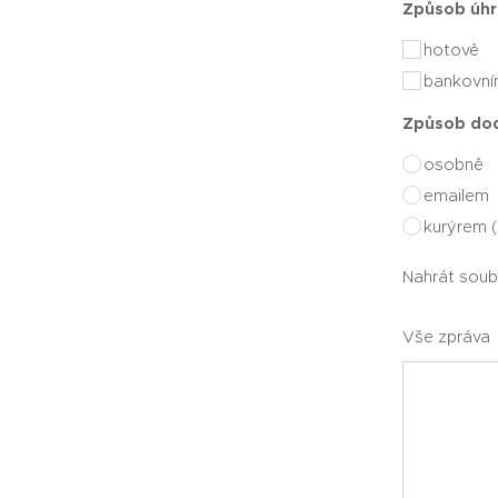
Způsob úh
hotově
bankovn
Způsob do
osobně
emailem
kurýrem 
Nahrát soub
Vše zpráva