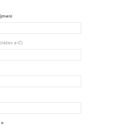
íjmení
(název a IČ)
 o