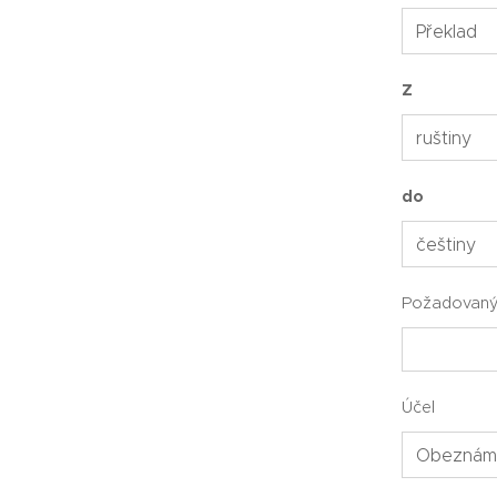
Z
do
Požadovaný
Účel