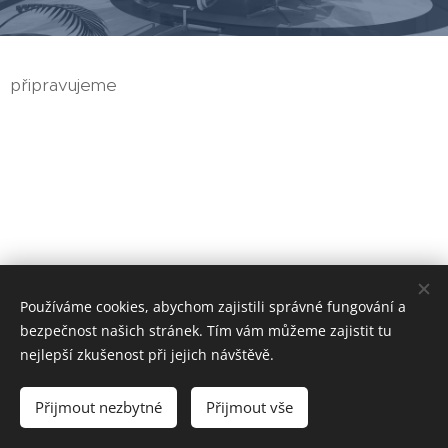
připravujeme
Copyright
©
Investment Storage s.r.o., 2006 - 2025
Používáme cookies, abychom zajistili správné fungování a
bezpečnost našich stránek. Tím vám můžeme zajistit tu
Všechna práva vyhrazena.
Cookies
nejlepší zkušenost při jejich návštěvě.
Jazyky
Přijmout nezbytné
Přijmout vše
Čeština
Русский
English